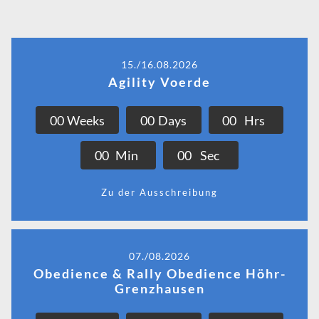
15./16.08.2026
Agility Voerde
0
0
Weeks
0
0
Days
0
0
Hrs
0
0
Min
0
0
Sec
Zu der Ausschreibung
07./08.2026
Obedience & Rally Obedience Höhr-
Grenzhausen