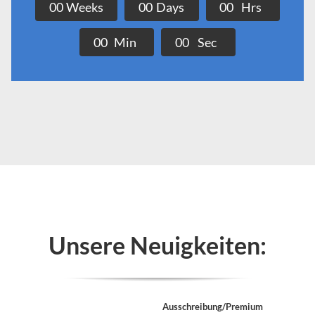
0
0
Weeks
0
0
Days
0
0
Hrs
0
0
Min
0
0
Sec
Unsere Neuigkeiten:
Ausschreibung/Premium