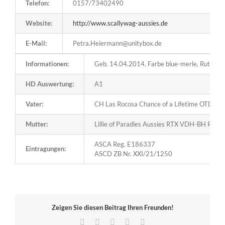
Telefon:
0157/73402490
Website:
http://www.scallywag-aussies.de
E-Mail:
Petra.Heiermann@unitybox.de
Informationen:
Geb. 14.04.2014, Farbe blue-merle, Rute lan
HD Auswertung:
A1
Vater:
CH Las Rocosa Chance of a Lifetime OTDcs
Mutter:
Lillie of Paradies Aussies RTX VDH-BH RO-I
ASCA Reg. E186337
Eintragungen:
ASCD ZB Nr.
XXI/21/1250
Zeigen Sie diesen Beitrag Ihren Freunden!
Facebook
X
LinkedIn
Pinterest
E-