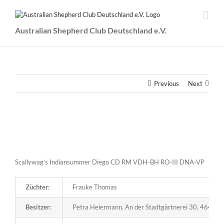
Zum
Inhalt
springen
Australian Shepherd Club Deutschland e.V.
Previous
Next
View
Larger
Image
Scallywag’s Indiansummer Diego CD RM VDH-BH RO-III DNA-VP
Züchter:
Frauke Thomas
Besitzer:
Petra Heiermann, An der Stadtgärtnerei 30, 46485