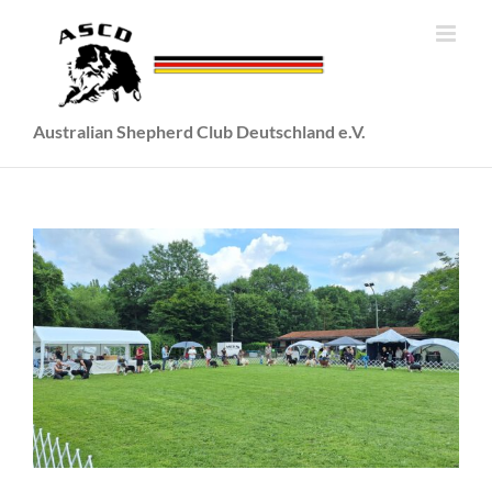
Zum
Inhalt
springen
Australian Shepherd Club Deutschland e.V.
Ausschreibung für Conformation am 11./12.04.2026