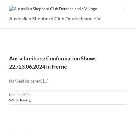
Zum
Inhalt
springen
Australian Shepherd Club Deutschland e.V.
Ausschreibung Conformation Shows 22./23.06.2024 in
Herne
Ausschreibung Conformation Shows
22./23.06.2024 in Herne
Na? Seid ihr bereit? [...]
Mai 1st, 2024
Weiterlesen
Formulare