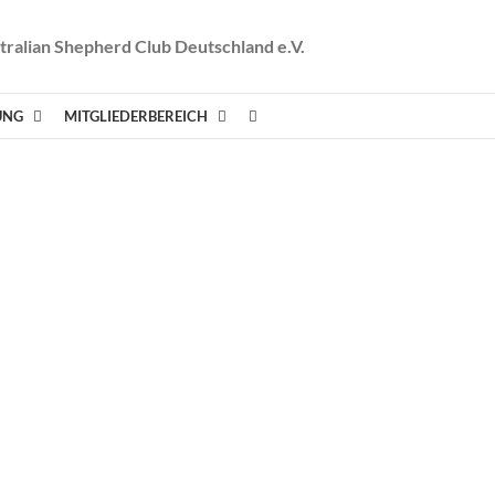
tralian Shepherd Club Deutschland e.V.
UNG
MITGLIEDERBEREICH
 „Elvis“ CP
-VP