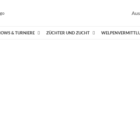
Aus
HOWS & TURNIERE
ZÜCHTER UND ZUCHT
WELPENVERMITTL
Elen Vladkhins Finwest
Deckrüden
PLZ 8
st „Elvis“ CP
LEARN MORE
Lechfeld’s Spotty DNA
Deckrüden
PLZ 8
ty DNA-VP