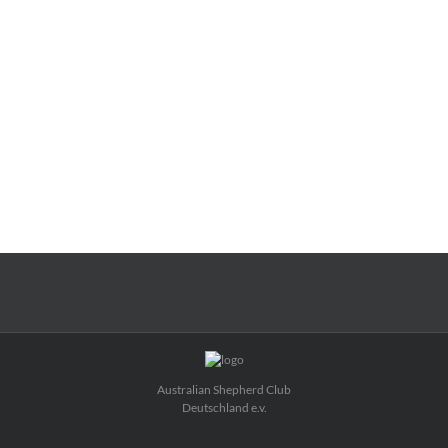
LEARN MORE
Australian Shepherd Club
Deutschland e.v.